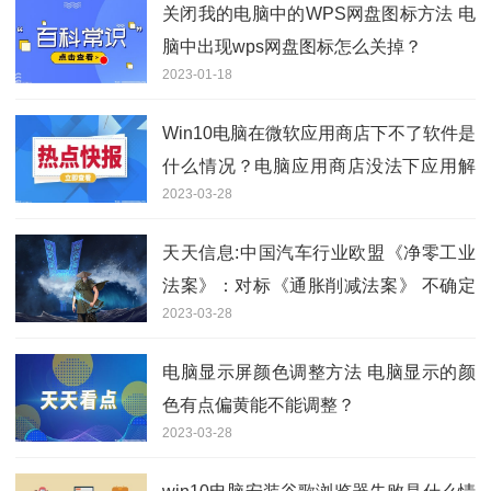
关闭我的电脑中的WPS网盘图标方法 电
脑中出现wps网盘图标怎么关掉？
2023-01-18
Win10电脑在微软应用商店下不了软件是
什么情况？电脑应用商店没法下应用解
2023-03-28
决方法
天天信息:中国汽车行业欧盟《净零工业
法案》：对标《通胀削减法案》 不确定
2023-03-28
性增加但对中国新能源产业链影响有限
电脑显示屏颜色调整方法 电脑显示的颜
色有点偏黄能不能调整？
2023-03-28